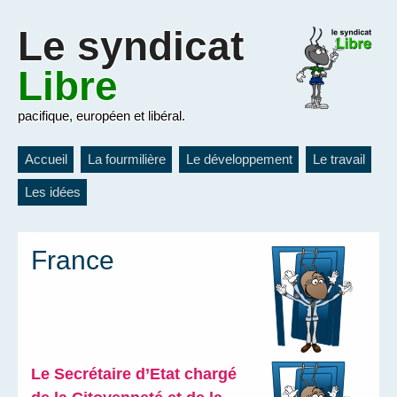
Le
syndicat
Libre
pacifique, européen et libéral.
Accueil
La fourmilière
Le développement
Le travail
Les idées
France
Le Secrétaire d’Etat chargé