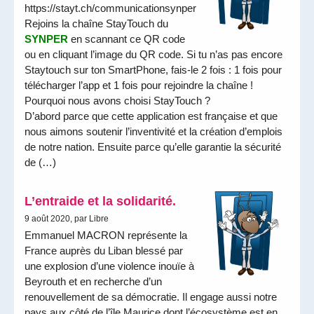
https://stayt.ch/communicationsynper
Rejoins la chaîne StayTouch du
SYNPER
en scannant ce QR code
ou en cliquant l’image du QR code. Si tu n’as pas encore
Staytouch sur ton SmartPhone, fais-le 2 fois : 1 fois pour
télécharger l’app et 1 fois pour rejoindre la chaîne !
Pourquoi nous avons choisi StayTouch ?
D’abord parce que cette application est française et que
nous aimons soutenir l’inventivité et la création d’emplois
de notre nation. Ensuite parce qu’elle garantie la sécurité
de (…)
L’entraide et la solidarité.
9 août 2020, par Libre
Emmanuel MACRON représente la
France auprès du Liban blessé par
une explosion d’une violence inouïe à
Beyrouth et en recherche d’un
renouvellement de sa démocratie. Il engage aussi notre
pays aux côté de l’île Maurice dont l’écosystème est en