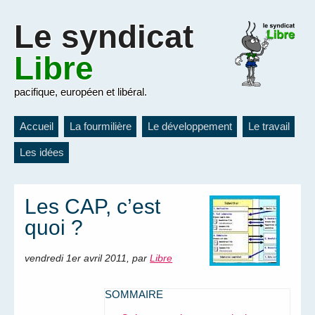
Le
syndicat
Libre
pacifique, européen et libéral.
Accueil
La fourmilière
Le développement
Le travail
Les idées
Les CAP, c’est
quoi ?
vendredi 1er avril 2011
,
par
Libre
SOMMAIRE