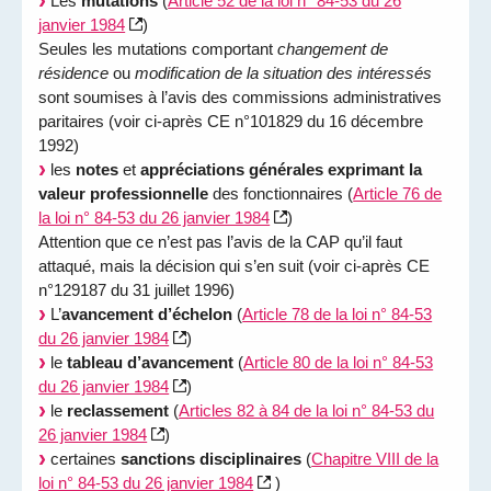
Les
mutations
(
Article 52 de la loi n° 84-53 du 26
janvier 1984
)
Seules les mutations comportant
changement de
résidence
ou
modification de la situation des intéressés
sont soumises à l’avis des commissions administratives
paritaires (voir ci-après CE n°101829 du 16 décembre
1992)
les
notes
et
appréciations générales exprimant la
valeur professionnelle
des fonctionnaires (
Article 76 de
la loi n° 84-53 du 26 janvier 1984
)
Attention que ce n’est pas l’avis de la CAP qu’il faut
attaqué, mais la décision qui s’en suit (voir ci-après CE
n°129187 du 31 juillet 1996)
L’
avancement d’échelon
(
Article 78 de la loi n° 84-53
du 26 janvier 1984
)
le
tableau d’avancement
(
Article 80 de la loi n° 84-53
du 26 janvier 1984
)
le
reclassement
(
Articles 82 à 84 de la loi n° 84-53 du
26 janvier 1984
)
certaines
sanctions disciplinaires
(
Chapitre VIII de la
loi n° 84-53 du 26 janvier 1984
)