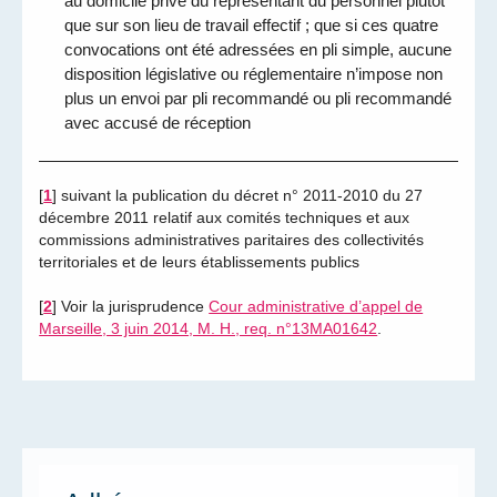
au domicile privé du représentant du personnel plutôt
que sur son lieu de travail effectif ; que si ces quatre
convocations ont été adressées en pli simple, aucune
disposition législative ou réglementaire n’impose non
plus un envoi par pli recommandé ou pli recommandé
avec accusé de réception
[
1
]
suivant la publication du décret n° 2011-2010 du 27
décembre 2011 relatif aux comités techniques et aux
commissions administratives paritaires des collectivités
territoriales et de leurs établissements publics
[
2
]
Voir la jurisprudence
Cour administrative d’appel de
Marseille, 3 juin 2014, M. H., req. n°13MA01642
.