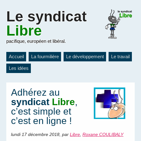
Le
syndicat
Libre
pacifique, européen et libéral.
Accueil
La fourmilière
Le développement
Le travail
Les idées
Adhérez au
syndicat
Libre
,
c’est simple et
c’est en ligne !
lundi 17 décembre 2018
,
par
Libre
,
Roxane COULIBALY