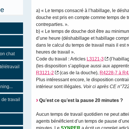
ue
a) « Le temps consacré à l’habillage, le désh
douche est pris en compte comme temps de tra
contreparties. ».
b) « Le temps de douche doit être au minimu
d’une heure (déshabillage et habillage compris
dans le calcul du temps de travail mais il est
heures de travail ».
son chat
Code du travail : Articles
L3121-3
(l’habilla
(les disposition s’applique aussi aux apprentis,
télétravail
R3121-2
(cas de la douche),
R4228-7 à R4
Plus intéressant encore, le disposition contr
ning...
intérieur sont illégales.
Voir ci après CE n°72
de travail
Qu’est ce qu’est la pause 20 minutes ?
Aucun temps de travail quotidien ne peut atte
agents bénéficient d’un temps de pause d’un
minutes. Le
SYNPER
a écrit un complet article