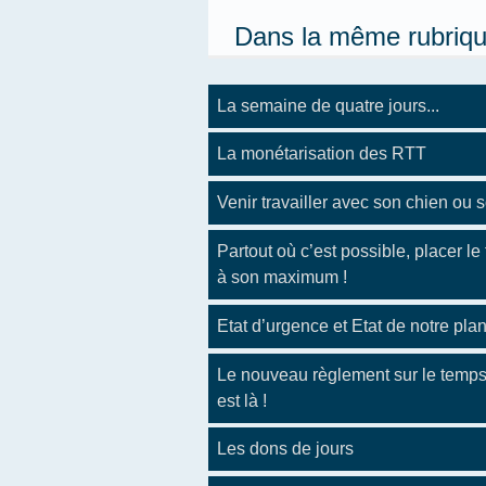
Dans la même rubriq
La semaine de quatre jours...
La monétarisation des RTT
Venir travailler avec son chien ou 
Partout où c’est possible, placer le 
à son maximum !
Etat d’urgence et Etat de notre plan
Le nouveau règlement sur le temps 
est là !
Les dons de jours