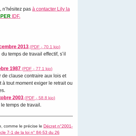
s, n’hésitez pas
à contacter Lily la
NPER
IDF.
écembre 2013
(
PDF
-
70.1 kio
)
 temps de travail effectif, s’il
obre 1987
(
PDF
-
77.1 kio
)
 de clause contraire aux lois et
 à tout moment exiger le retrait ou
es.
tobre 2003
(
PDF
-
58.8 kio
)
e temps de travail.
ale, comme le précise le
Décret n°2001-
ticle 7-1 de la loi n° 84-53 du 26