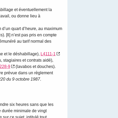
abillage et éventuellement la
vail, ou donne lieu à
m d’un quart d’heure, au maximum
). [Il] n’est pas pris en compte
 rémunéré au tarif normal des
ge et le déshabillage),
L4111-1
 stagiaires et contrats aidé),
228-9
(lavabos et douches).
aire prévue dans un règlement
220 du 9 octobre 1987
.
indre six heures sans que les
e durée minimale de vingt
 sur ce sujet, intitulé tout