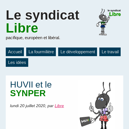
Le
syndicat
Libre
pacifique, européen et libéral.
Accueil
La fourmilière
Le développement
Le travail
Les idées
HUVII et le
SYNPER
lundi 20 juillet 2020
,
par
Libre