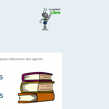
fiques méconnus des agents
s
s