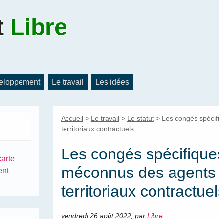
t
Libre
eloppement
Le travail
Les idées
Accueil
>
Le travail
>
Le statut
>
Les congés spéci
territoriaux contractuels
Les congés spécifique
carte
méconnus des agents
ent
territoriaux contractuel
vendredi 26 août 2022
,
par
Libre