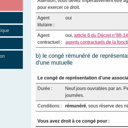
Attention, vous devez impérativement être â
pour exercer ce droit.
Agent
oui
titulaire :
lique
Agent
oui,
article 6 du Décret n°88-14
contractuel :
agents contractuels de la foncti
b) le congé rémunéré de représentat
ion
d’une mutuelle
Le congé de représentation d’une associa
Durée :
Neuf jours ouvrables par an. Pe
journées.
Conditions :
rémunéré
, sous réserve des n
Vous avez droit à ce congé pour :