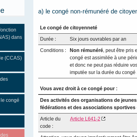
ue
a) le congé non-rémunéré de citoye
Le congé de citoyenneté
fonction
(NAS) dans
Durée :
Six jours ouvrables par an
Conditions :
Non rémunéré
, peut être pris
congé est assimilée à une périod
ale (CCAS)
et donc ne peut pas réduire vo
imputée sur la durée du congé 
 des
Vous avez droit à ce congé pour :
 le congé
Des activités des organisations de jeunes
fédérations et des associations sportives 
Article du
Article L641-2
code :
 des