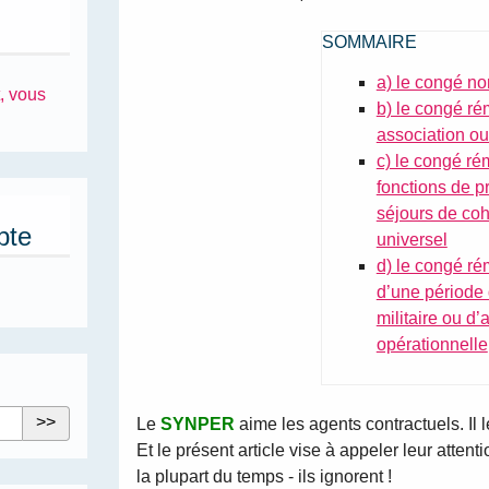
SOMMAIRE
a) le congé n
, vous
b) le congé ré
association ou
c) le congé rém
fonctions de p
séjours de coh
pte
universel
d) le congé r
d’une période d
militaire ou d’
opérationnelle
Le
SYNPER
aime les agents contractuels. Il 
Et le présent article vise à appeler leur attent
la plupart du temps - ils ignorent !