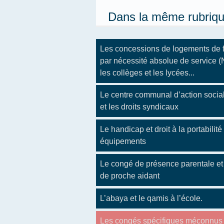
Dans la même rubriq
Les concessions de logements de 
par nécessité absolue de service 
les collèges et les lycées...
Le centre communal d’action soci
et les droits syndicaux
Le handicap et droit à la portabilité
équipements
Le congé de présence parentale et
de proche aidant
L’abaya et le qamis à l’école.
Les congés spécifiques méconnus