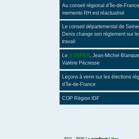
Au conseil régional d’Île-de-France
memento RH est réactualisé
Le conseil départemental de Seine
Denis change son règlement sur l
travail
Le
SYNPER
, Jean-Michel Blanque
Valérie Pécresse
Leçons à venir sur les élections ré
d’Île-de-France
COP Région IDF
2011 - 2026 Le
syndicat
Libre