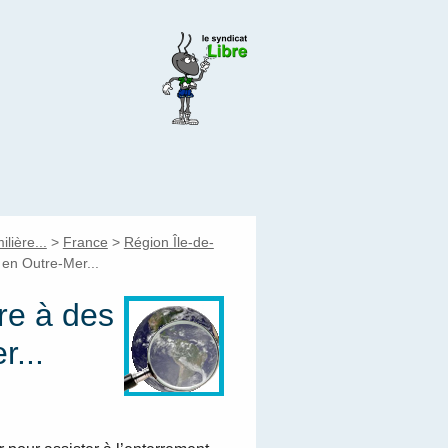
lière...
>
France
>
Région Île-de-
en Outre-Mer...
re à des
...