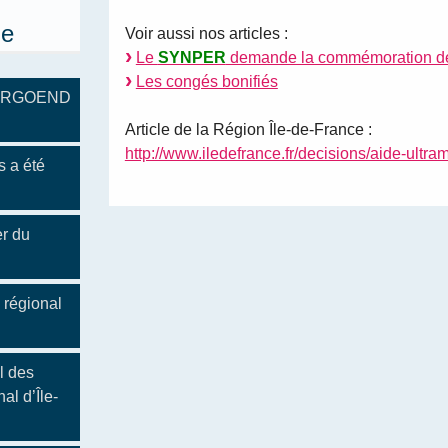
ue
Voir aussi nos articles :
Le
SYNPER
demande la commémoration de l
Les congés bonifiés
 BERGOEND
Article de la Région Île-de-France :
http://www.iledefrance.fr/decisions/aide-ultra
s a été
er du
 régional
l des
al d’Île-