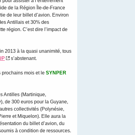
 pour assister à l’enterrement
aide de la Région Île-de-France
ie de leur billet d’avion. Environ
es Antillais et 30% des
e région. C’est dire l’impact de
uin 2013 à la quasi unanimité, tous
UP
s’abstenant.
es prochains mois et le
SYNPER
 Antilles (Martinique,
), de 300 euros pour la Guyane,
utres collectivités (Polynésie,
ierre et Miquelon). Elle aura la
sentation du billet d’avion, du
a soumis à condition de ressources.