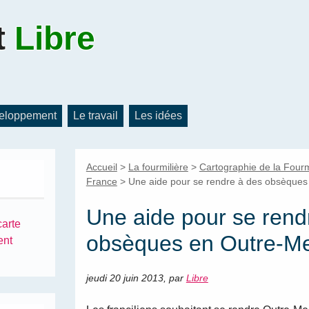
t
Libre
eloppement
Le travail
Les idées
Accueil
>
La fourmilière
>
Cartographie de la Fourmi
France
>
Une aide pour se rendre à des obsèques 
Une aide pour se rend
carte
obsèques en Outre-Mer
ent
jeudi 20 juin 2013
,
par
Libre