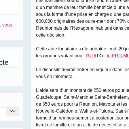
Les franciliens souhaitant se rendre Outre-Mer
d’un membre de leur famille bénéficie d’une 
sous la forme d’une prise en charge d’une part
600.000 originaires des outre-mer, dont 70% d
, vous
Réunionnais de l’Hexagone, habitent dans cett
cette décision.
Cette aide forfaitaire a été adoptée jeudi 20 j
les groupes votant pour,
l’UDI
et
le PRG-M
pte
Le dispositif devrait entrer en vigueur dans l
vous en informera.
L’aide sera d’un montant de 250 euros pour les
Guadeloupe, Saint-Martin et Saint-Barthélemy
de 350 euros pour la Réunion, Mayotte et les a
Nouvelle-Calédonie, Wallis-et-Futuna, Saint-P
forme d’un remboursement a posteriori, sur pré
livret de famille et d’un acte de décès et ser