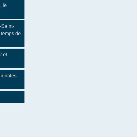
, le
-Saint-
e temps de
r et
gionales