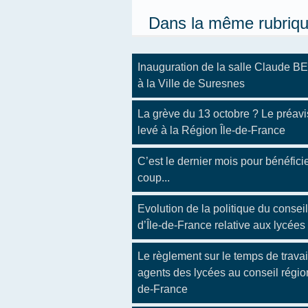
Dans la même rubriq
Inauguration de la salle Claude
à la Ville de Suresnes
La grève du 13 octobre ? Le préavi
levé à la Région Île-de-France
C’est le dernier mois pour bénéfici
coup...
Evolution de la politique du conseil
d’Île-de-France relative aux lycées
Le règlement sur le temps de travai
agents des lycées au conseil région
de-France