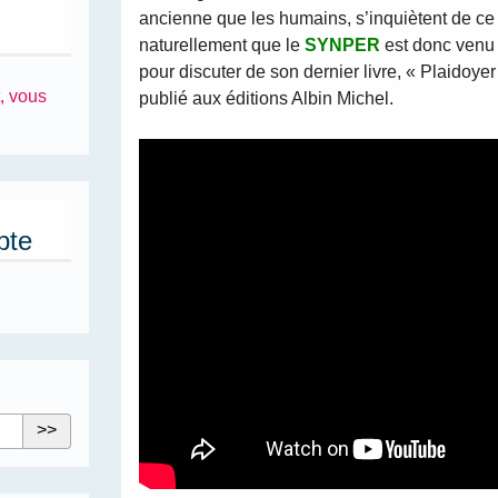
ancienne que les humains, s’inquiètent de ce qu
naturellement que le
SYNPER
est donc venu 
pour discuter de son dernier livre, « Plaidoyer
, vous
publié aux éditions Albin Michel.
pte