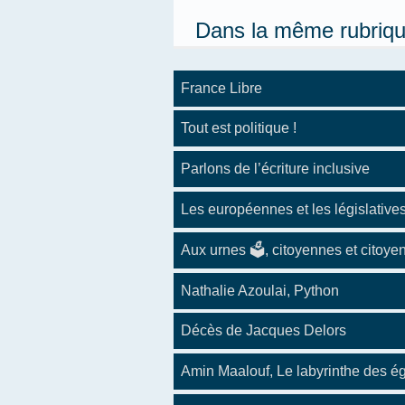
Dans la même rubriq
France Libre
Tout est politique !
Parlons de l’écriture inclusive
Les européennes et les législative
Aux urnes 🗳️, citoyennes et citoyen
Nathalie Azoulai, Python
Décès de Jacques Delors
Amin Maalouf, Le labyrinthe des é