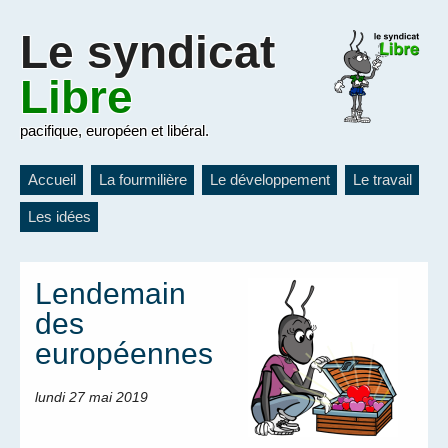
Le
syndicat
Libre
pacifique, européen et libéral.
Accueil
La fourmilière
Le développement
Le travail
Les idées
Lendemain
des
européennes
lundi 27 mai 2019